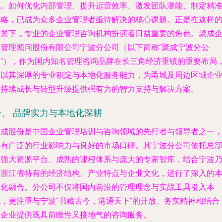
战。如何优化内部管理、提升运营效率、激发团队潜能、制定精
战略，已成为众多企业管理者亟待解决的核心课题。正是在这样
背景下，专业的企业管理咨询机构扮演着日益重要的角色。聚成
业管理顾问股份有限公司宁波分公司（以下简称“聚成宁波分公
司”），作为国内知名管理咨询品牌在长三角经济重镇的重要布局
正以其深厚的专业积淀与本地化服务能力，为甬城及周边区域企
的持续成长与转型升级提供强有力的智力支持与解决方案。
一、 品牌实力与本地化深耕
聚成股份是中国企业管理培训与咨询领域的先行者与领导者之一
拥有广泛的行业影响力与良好的市场口碑。其宁波分公司依托总
的强大资源平台、成熟的课程体系与庞大的专家智库，结合宁波
至浙江省特有的经济结构、产业特点与企业文化，进行了深入的
地化融合。分公司不仅将国内前沿的管理理念与实战工具引入本
地，更注重与宁波“书藏古今，港通天下”的开放、务实精神相结合
为企业提供既具前瞻性又接地气的咨询服务。