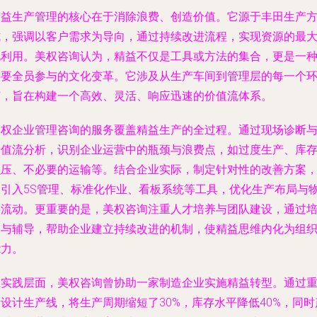
精益生产管理的核心在于消除浪费、创造价值。它源于丰田生产
式，强调以客户需求为导向，通过持续改进流程，实现资源的最
化利用。美权咨询认为，精益不仅是工具或方法的集合，更是一
需要全员参与的文化变革。它涉及从生产车间到管理层的每一个
节，旨在构建一个高效、灵活、响应迅速的价值流体系。
美权企业管理咨询的服务覆盖精益生产的全过程。通过现场诊断
价值流分析，识别企业运营中的瓶颈与浪费点，如过度生产、库
积压、不必要的运输等。结合企业实际，制定针对性的改善方案
如引入5S管理、标准化作业、看板系统等工具，优化生产布局与
料流动。更重要的是，美权咨询注重人才培养与团队建设，通过
训与辅导，帮助企业建立持续改进的机制，使精益思维内化为组
能力。
在实践层面，美权咨询曾协助一家制造企业实施精益转型。通过
设计生产线，将生产周期缩短了30%，库存水平降低40%，同时